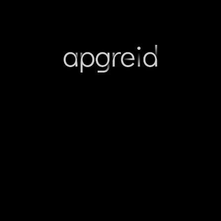
FORMACIÓN Y UPSKILLING, ADAPTADO AL PERFIL DE
CADA ESTUDIANTE CON IA.
Plataforma EdTech impulsada por IA, que
personaliza todo su contenido al perfil de
aprendizaje de cada usuario a través de un
videojuego interactivo. Foco principal en
upskilling e incorporación de herramientas
para el futuro del trabajo, con tus profes